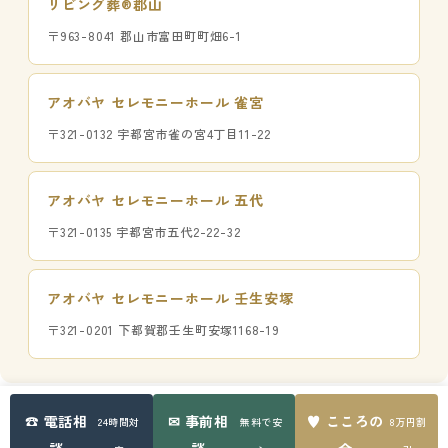
リビング葬®郡山
〒963-8041 郡山市富田町町畑6-1
アオバヤ セレモニーホール 雀宮
〒321-0132 宇都宮市雀の宮4丁目11-22
アオバヤ セレモニーホール 五代
〒321-0135 宇都宮市五代2-22-32
アオバヤ セレモニーホール 壬生安塚
〒321-0201 下都賀郡壬生町安塚1168-19
☎ 電話相
✉ 事前相
♥ こころの
24時間対
無料で安
8万円割
📞
✉
💬