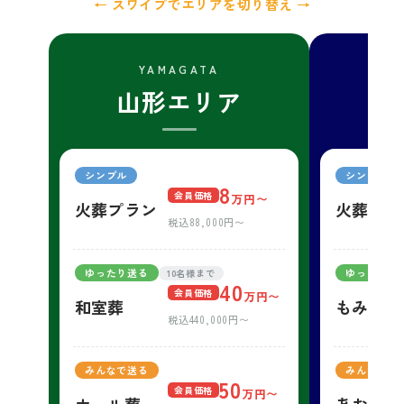
← スワイプでエリアを切り替え →
YAMAGATA
山形エリア
郡
シンプル
シンプル
8
会員価格
万円〜
火葬プラン
火葬プラ
税込88,000円〜
ゆったり送る
ゆったり送
10名様まで
40
会員価格
万円〜
和室葬
もみじ
税込440,000円〜
みんなで送る
みんなで送
50
会員価格
万円〜
ホール葬
あおば