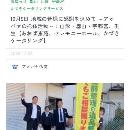
お知らせ
郡山
山形
宇都宮
かづきケータリングサービス
12月5日 地域の皆様に感謝を込めて ～アオ
バヤの托鉢活動～：山形・郡山・宇都宮、壬
生【あおば斎苑、セレモニーホール、かづき
ケータリング】
2025.12.08
アオバヤ仏商